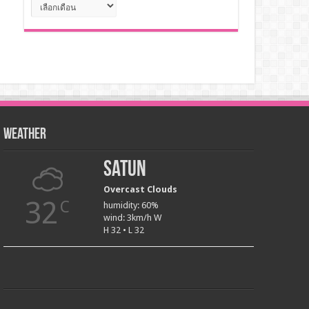
คลัง
เก็บ
Weather
Satun
Overcast Clouds
32
C
humidity: 60%
wind: 3km/h W
H 32 • L 32