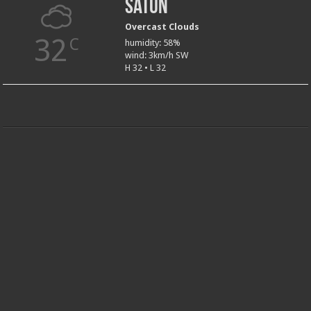
Satun
Overcast Clouds
32
C
humidity: 58%
wind: 3km/h SW
H 32 • L 32