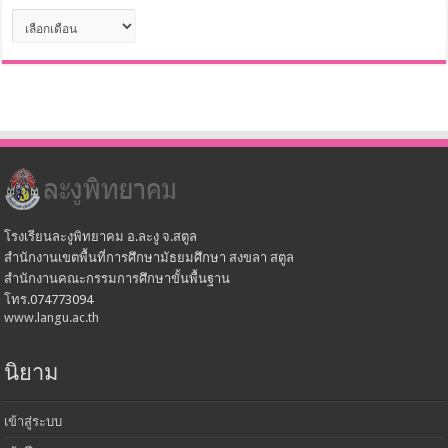
คลัง
เก็บ
โรงเรียนละงูพิทยาคม อ.ละงู จ.สตูล
สำนักงานเขตพื้นที่การศึกษามัธยมศึกษา สงขลา สตูล
สำนักงานคณะกรรมการศึกษาขั้นพื้นฐาน
โทร.074773094
www.langu.ac.th
นิยาม
เข้าสู่ระบบ