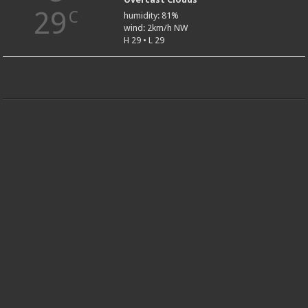
29
C
humidity: 81%
wind: 2km/h NW
H 29 • L 29