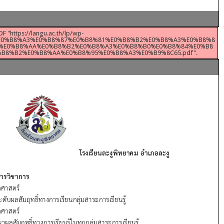
DF "https://langu.ac.th/lp/wp-
84%E0%B8%A3%E0%B8%87%E0%B8%81%E0%B8%B2%E0%B8%A3%E0%B8%8
%E0%B8%AA%E0%B8%B2%E0%B8%A3%E0%B8%B0%E0%B8%84%E0%B8
B8%B2%E0%B8%AA%E0%B8%95%E0%B8%A3%E0%B9%8C65.pdf".