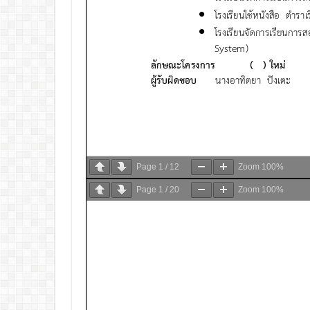
Page
1
/
12
Zoom
100%
Page
1
/
20
Zoom
100%