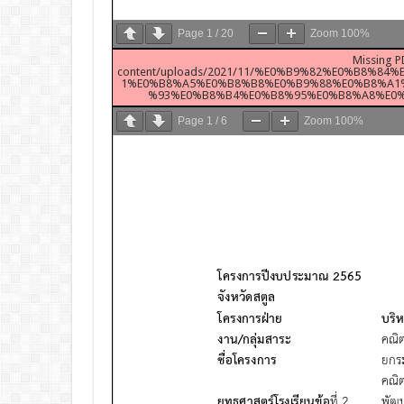
Page
1
/
20
Zoom
100%
Missing P
content/uploads/2021/11/%E0%B9%82%E0%B8%
1%E0%B8%A5%E0%B8%B8%E0%B9%88%E0%B8%A1
%93%E0%B8%B4%E0%B8%95%E0%B8%A8%E0%
Page
1
/
6
Zoom
100%