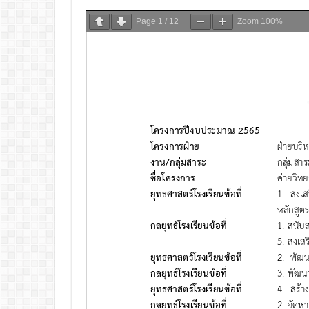
Page
1
/
12
Zoom
100%