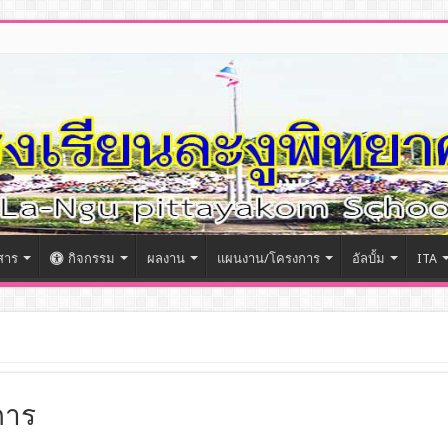
สาร
กิจกรรม
ผลงาน
แผนงาน/โครงการ
อัลบั้ม
ITA
การ