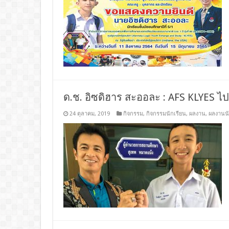
ด.ช. อิซดิฮาร สะออละ : AFS KLYES ไ
24 ตุลาคม, 2019
กิจกรรม
,
กิจกรรมนักเรียน
,
ผลงาน
,
ผลงานนั