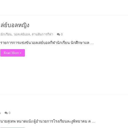
ล่ย์บอลหญิง
นักเรียน
,
วอลเล่ย์บอล
,
สานฝันการกีฬา
0
รายการการแข่งขันวอลเล่ย์บอลกีฬานักเรียน นักศึกษาแห …
Read More »
น
0
นายสุเทพ หมาดแน้ง ผู้อำนวยการโรงเรียนละงูพิทยาคม ค …