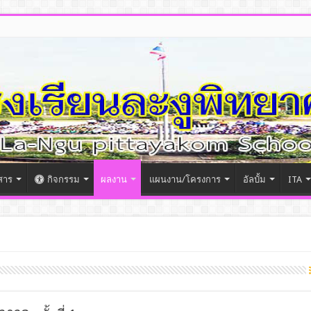
สาร
กิจกรรม
ผลงาน
แผนงาน/โครงการ
อัลบั้ม
ITA