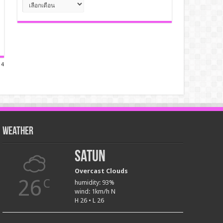
คลัง
เก็บ
 4
Weather
Satun
Overcast Clouds
26
C
humidity: 93%
wind: 1km/h N
H 26 • L 26