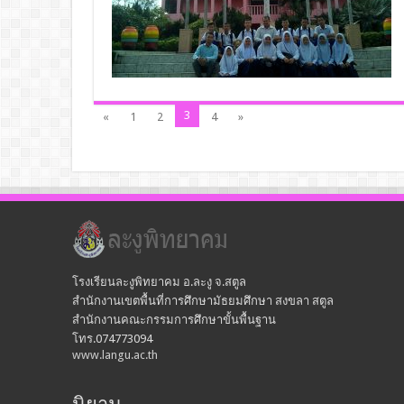
3
«
1
2
4
»
โรงเรียนละงูพิทยาคม อ.ละงู จ.สตูล
สำนักงานเขตพื้นที่การศึกษามัธยมศึกษา สงขลา สตูล
สำนักงานคณะกรรมการศึกษาขั้นพื้นฐาน
โทร.074773094
www.langu.ac.th