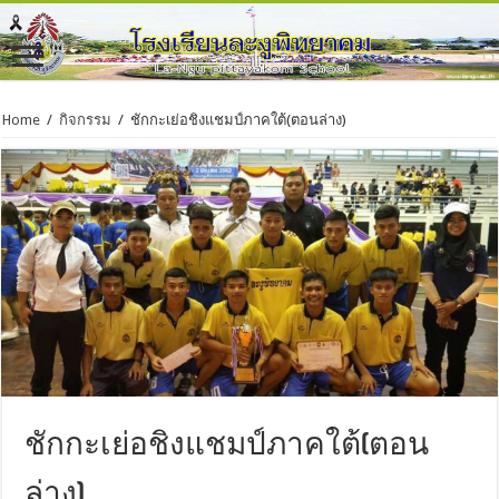
Home
/
กิจกรรม
/
ชักกะเย่อชิงแชมป์ภาคใต้(ตอนล่าง)
ชักกะเย่อชิงแชมป์ภาคใต้(ตอน
ล่าง)