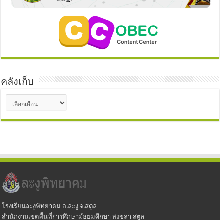
คลังเก็บ
คลัง
เก็บ
โรงเรียนละงูพิทยาคม อ.ละงู จ.สตูล
สำนักงานเขตพื้นที่การศึกษามัธยมศึกษา สงขลา สตูล