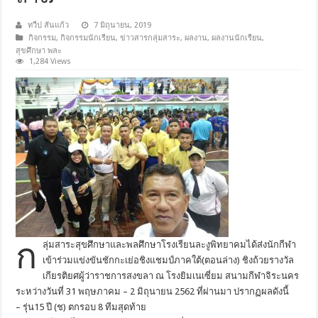
ทวีป สันแก้ว
7 มิถุนายน, 2019
กิจกรรม
,
กิจกรรมนักเรียน
,
ข่าวสารกลุ่มสาระ
,
ผลงาน
,
ผลงานนักเรียน
,
สุขศึกษา พละ
1,284 Views
ก
ลุ่มสาระสุขศึกษาและพลศึกษาโรงเรียนละงูพิทยาคมได้ส่งนักกีฬา
เข้าร่วมแข่งขันชักกะเย่อชิงแชมป์ภาคใต้(ตอนล่าง) ชิงถ้วยรางวัล
เกียรติยศผู้ว่าราชการสงขลา ณ โรงยิมเนเซี่ยม สนามกีฬาจิระนคร
ระหว่างวันที่ 31 พฤษภาคม – 2 มิถุนายน 2562 ที่ผ่านมา ปรากฏผลดังนี้
– รุ่น15 ปี (ช) ตกรอบ 8 ทีมสุดท้าย