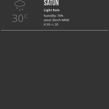
Satun
Light Rain
30
C
humidity: 76%
wind: 3km/h WNW
H 30 • L 30