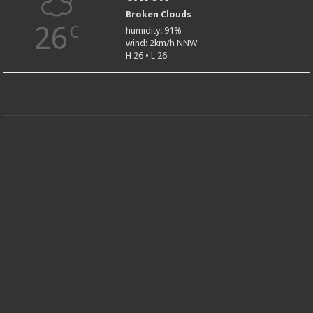
Broken Clouds
26
C
humidity: 91%
wind: 2km/h NNW
H 26 • L 26