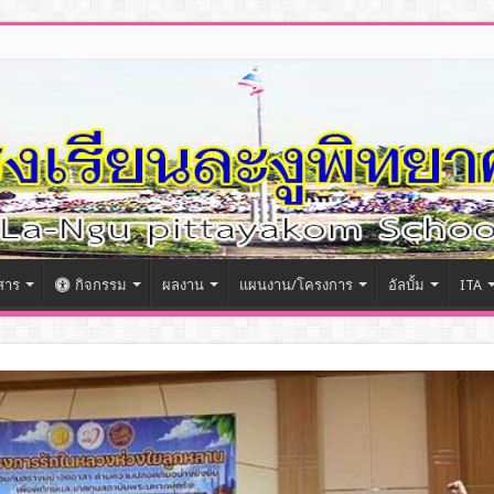
สาร
กิจกรรม
ผลงาน
แผนงาน/โครงการ
อัลบั้ม
ITA