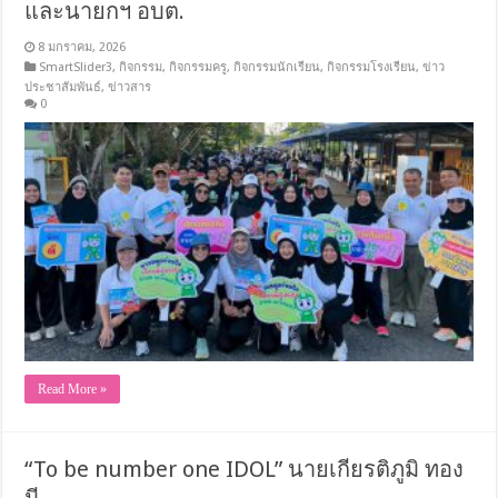
และนายกฯ อบต.
8 มกราคม, 2026
SmartSlider3
,
กิจกรรม
,
กิจกรรมครู
,
กิจกรรมนักเรียน
,
กิจกรรมโรงเรียน
,
ข่าว
ประชาสัมพันธ์
,
ข่าวสาร
0
Read More »
“To be number one IDOL” นายเกียรติภูมิ ทอง
มี