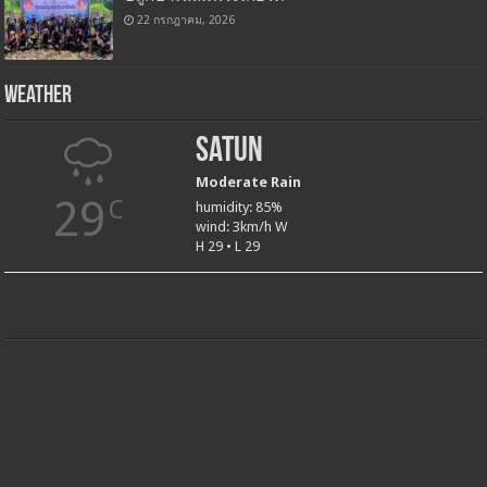
22 กรกฎาคม, 2026
Weather
Satun
Moderate Rain
29
C
humidity: 85%
wind: 3km/h W
H 29 • L 29