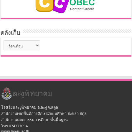
คลังเก็บ
คลัง
เก็บ
โรงเรียนละงูพิทยาคม อ.ละงู จ.สตูล
สำนักงานเขตพื้นที่การศึกษามัธยมศึกษา สงขลา สตูล
สำนักงานคณะกรรมการศึกษาขั้นพื้นฐาน
โทร.074773094
www.langu.ac.th