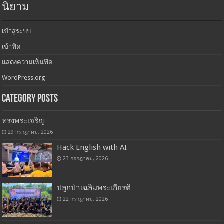
โรงเรียนละงูพิทยาคม อ.ละงู จ.สตูล
สำนักงานเขตพื้นที่การศึกษามัธยมศึกษา สงขลา สตูล
สำนักงานคณะกรรมการศึกษาขั้นพื้นฐาน
โทร.074773094
www.langu.ac.th
นิยาม
เข้าสู่ระบบ
เข้าฟีด
แสดงความเห็นฟีด
WordPress.org
Category Posts