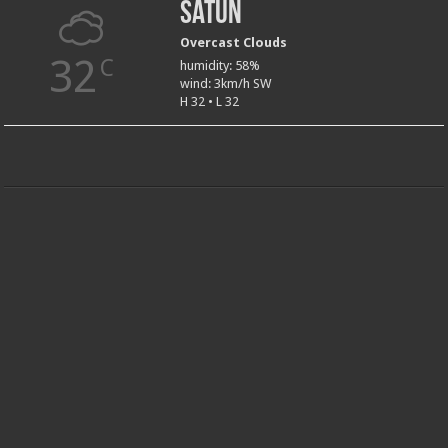
Satun
Overcast Clouds
32
C
humidity: 58%
wind: 3km/h SW
H 32 • L 32