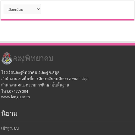
คลัง
เก็บ
โรงเรียนละงูพิทยาคม อ.ละงู จ.สตูล
สำนักงานเขตพื้นที่การศึกษามัธยมศึกษา สงขลา สตูล
สำนักงานคณะกรรมการศึกษาขั้นพื้นฐาน
โทร.074773094
www.langu.ac.th
นิยาม
เข้าสู่ระบบ