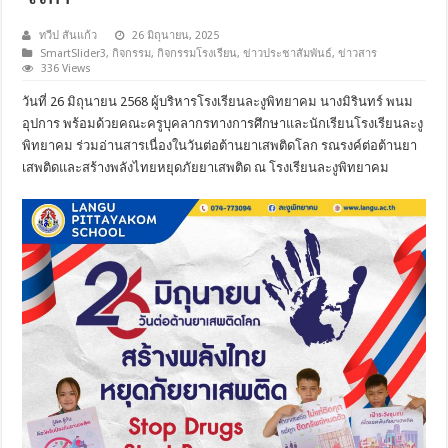
ทวีป สันแก้ว
26 มิถุนายน, 2025
SmartSlider3
,
กิจกรรม
,
กิจกรรมโรงเรียน
,
ข่าวประชาสัมพันธ์
,
ข่าวสาร
336 Views
วันที่ 26 มิถุนายน 2568 ผู้บริหารโรงเรียนละงูพิทยาคม นางมิรินทร์ พนม
อุปการ พร้อมด้วยคณะครูบุคลากรทางการศึกษาและนักเรียนโรงเรียนละงู
พิทยาคม ร่วมอ่านสารเนื่องในวันต่อต้านยาเสพติดโลก รณรงค์ต่อต้านยา
เสพติดและสร้างพลังไทยหยุดภัยยาเสพติด ณ โรงเรียนละงูพิทยาคม