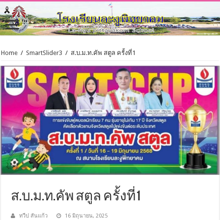
Home
/
SmartSlider3
/
ส.บ.ม.ท.คัพ สตูล ครั้งที่1
ส.บ.ม.ท.คัพ สตูล ครั้งที่1
ทวีป สันแก้ว
16 มิถุนายน, 2025