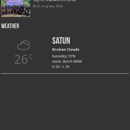
22 กรกฎาคม, 2026
Weather
Satun
Broken Clouds
26
C
humidity: 91%
wind: 2km/h NNW
H 26 • L 26