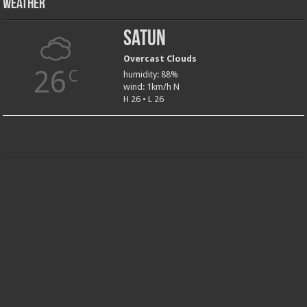
Weather
Satun
Overcast Clouds
26
C
humidity: 88%
wind: 1km/h N
H 26 • L 26