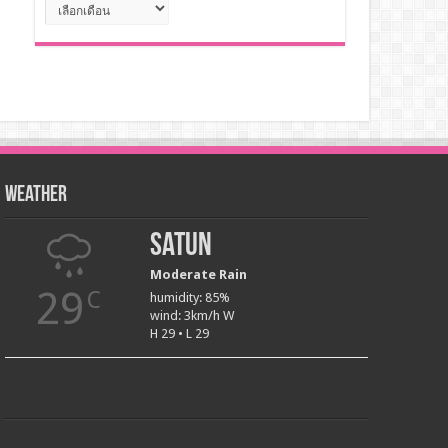
คลัง
เก็บ
Weather
Satun
Moderate Rain
29
C
humidity: 85%
wind: 3km/h W
H 29 • L 29