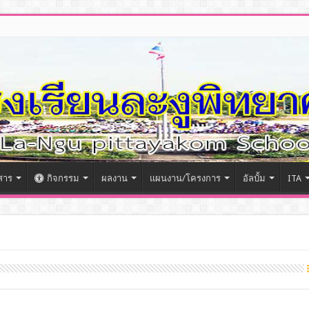
สาร
กิจกรรม
ผลงาน
แผนงาน/โครงการ
อัลบั้ม
ITA