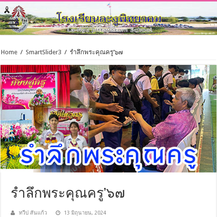
Home
/
SmartSlider3
/
รำลึกพระคุณครู’๖๗
รำลึกพระคุณครู’๖๗
ทวีป สันแก้ว
13 มิถุนายน, 2024