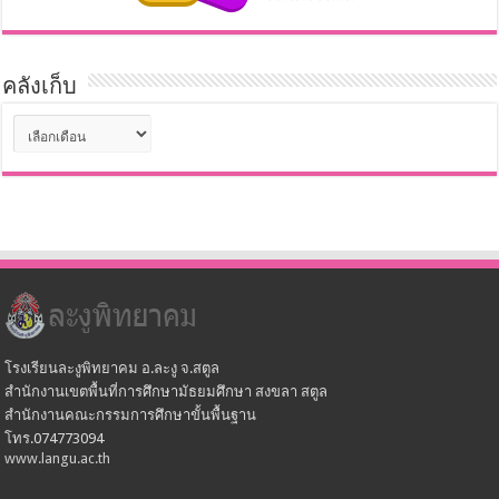
คลังเก็บ
คลัง
เก็บ
โรงเรียนละงูพิทยาคม อ.ละงู จ.สตูล
สำนักงานเขตพื้นที่การศึกษามัธยมศึกษา สงขลา สตูล
สำนักงานคณะกรรมการศึกษาขั้นพื้นฐาน
โทร.074773094
www.langu.ac.th