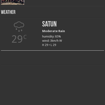
Weather
Satun
Moderate Rain
29
C
humidity: 85%
wind: 3km/h W
H 29 • L 29