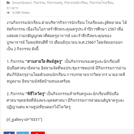
SmartSlider3
,
กิจกรรม
,
กิจกรรมครู
,
กิจกรรมนักเรียน
,
กิจกรรมโรงเรียน
,
ข่าวสาร
6,386 Views
งานกิจกรรมนักเรียน ฝ่ายบริหารกิจการนักเรียน โรงเรียนละงูพิทยาคม ได้
จัดกิจกรรม เนื่องในโอกาสรำลึกพระคุณครูประจำปีการศึกษา 2567 เพื่อ
แสดงความกตัญญูกตเวทีต่อครูอาจารย์ และรำลึกถึงพระคุณของ
บูรพาจารย์ ในพฤหัสบดีที่ 13 เดือนมิถุนายน พ.ศ.25667 โดยจัดแยกออก
เป็น 2 กิจกรรม ดังนี้
1. กิจกรรม
“สานสายใย ศิษย์สู่ครู”
เป็นกิจกรรมของครูและนักเรียนที่
นับถือศาสนาอิสลาม อิสลามจัดที่หอประชุมราชพฤกษ์ มีกิจกรรมการอ่าน
คัมภีร์อัลกรุอ่านโดยตัวแทนนักเรียน การบรรยายจากวิทยากร นายอาหลี
หมูดงาม อิหม่ามมัสยิดบ้านหนองสร้อย
2. กิจกรรม
“พิธีไหว้ครู”
เป็นกิจจกรรมสำหรับครูและนักเรียนที่นับถือ
ศาสนาพุทธจัดที่ห้องพระพุทธศาสนา มีกิจกรรมการสวดมนต์บูชาครูและ
ปฏิญานตน พานธูปเทียนดอกไม้ไหว้ครู
[rl_gallery id=”6331″]