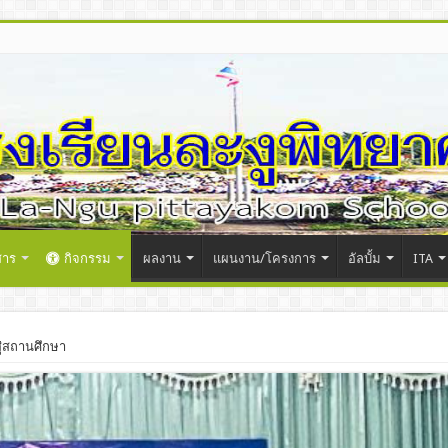
สาร
กิจกรรม
ผลงาน
แผนงาน/โครงการ
อัลบั้ม
ITA
่สถานศึกษา