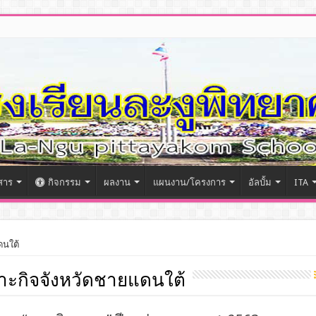
สาร
กิจกรรม
ผลงาน
แผนงาน/โครงการ
อัลบั้ม
ITA
ดนใต้
ะกิจจังหวัดชายแดนใต้