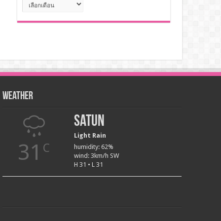
คลัง
เก็บ
Weather
Satun
Light Rain
31
C
humidity: 62%
wind: 3km/h SW
H 31 • L 31