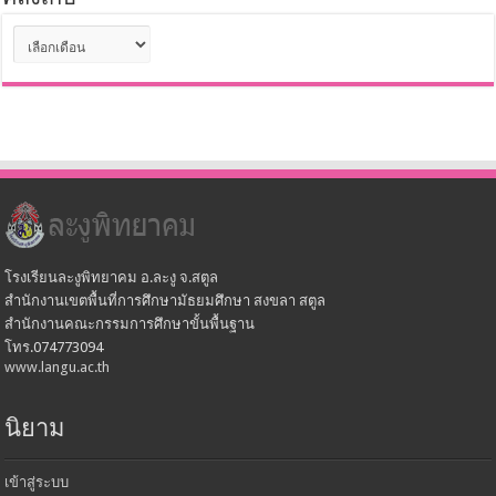
คลังเก็บ
คลัง
เก็บ
โรงเรียนละงูพิทยาคม อ.ละงู จ.สตูล
สำนักงานเขตพื้นที่การศึกษามัธยมศึกษา สงขลา สตูล
สำนักงานคณะกรรมการศึกษาขั้นพื้นฐาน
โทร.074773094
www.langu.ac.th
นิยาม