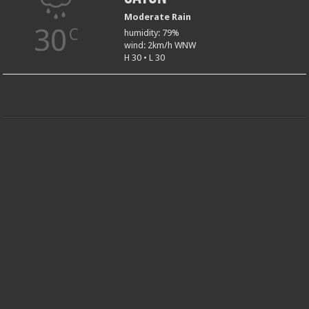
Weather
Satun
Moderate Rain
30
C
humidity: 79%
wind: 2km/h WNW
H 30 • L 30