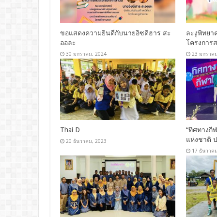
ขอแสดงความยินดีกับนายอิซดิฮาร สะ
ละงูพิทยา
ออละ
โครงการส
30 มกราคม, 2024
23 มกราคม
Thai D
“ทิศทางกี
แห่งชาติ 
20 ธันวาคม, 2023
17 ธันวาค