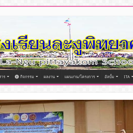
สาร
กิจกรรม
ผลงาน
แผนงาน/โครงการ
อัลบั้ม
ITA