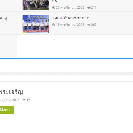
68
26 พฤศจิกายน, 2025
217
ละงู
วอลเลย์บอลชายหาด
11 พฤศจิกายน, 2025
267
พระเจริญ
รกฎาคม, 2026
17
 More »