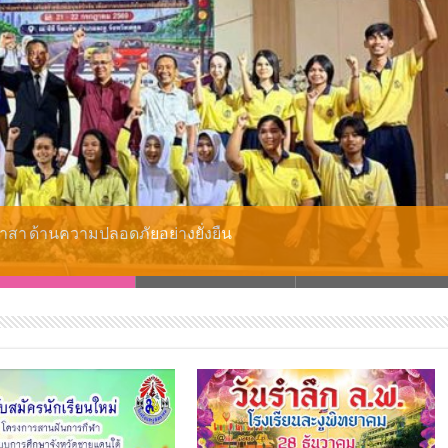
ฐานสากล