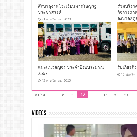
ศึกษาดูงานโรงเรียนหาดใหญ่รัฐ
ร่วมบริจาค
ประชาสรรค์
กิจการศา
จังหวัดสตู
21 พฤศจิกายน, 2023
20 พฤศจิก
แนะแนวสัญจร ประจำปีงบประมาณ
รับเกียรต
2567
10 พฤศจิก
15 พฤศจิกายน, 2023
10
« First
...
8
9
11
12
»
20
..
Videos